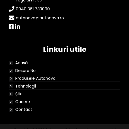
Fagului nr. 35
0040 361 733090
autonova@autonova.ro
Linkuri utile
Acasă
Despre Noi
Produsele Autonova
Tehnologii
Știri
Cariere
Contact