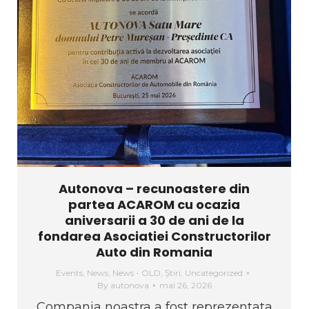
Autonova – recunoastere din
partea ACAROM cu ocazia
aniversarii a 30 de ani de la
fondarea Asociatiei Constructorilor
Auto din Romania
Events
,
News
,
News - OLD
,
Știri
,
Uncategorized
By
autonova
mai 26, 2026
Compania noastra a fost reprezentata