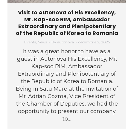
Visit to Autonova of His Excellency,
Mr. Kap-soo RIM, Ambassador
Extraordinary and Plenipotentiary
of the Republic of Korea to Romania
Events
,
News
By
autonova
decembrie 2, 2025
It was a great honor to have as a
guest in Autonova His Excellency, Mr.
Kap-soo RIM, Ambassador
Extraordinary and Plenipotentiary of
the Republic of Korea to Romania.
Being in Satu Mare at the invitation of
Mr. Adrian Cozma, Vice President of
the Chamber of Deputies, we had the
opportunity to present our company
to…