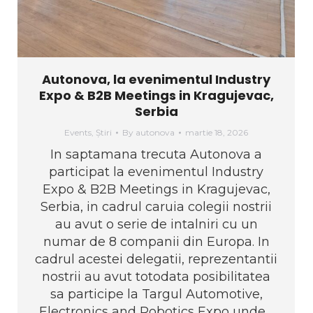
Autonova, la evenimentul Industry
Expo & B2B Meetings in Kragujevac,
Serbia
Events
,
Știri
By
autonova
martie 18, 2026
In saptamana trecuta Autonova a
participat la evenimentul Industry
Expo & B2B Meetings in Kragujevac,
Serbia, in cadrul caruia colegii nostrii
au avut o serie de intalniri cu un
numar de 8 companii din Europa. In
cadrul acestei delegatii, reprezentantii
nostrii au avut totodata posibilitatea
sa participe la Targul Automotive,
Electronics and Robotics Expo unde…