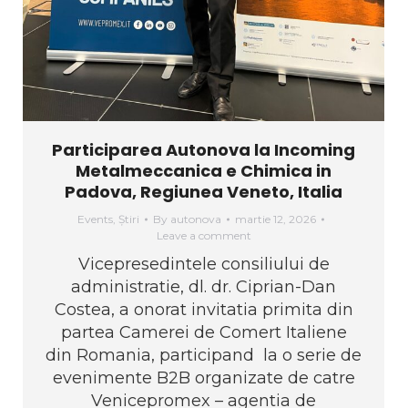
Participarea Autonova la Incoming
Metalmeccanica e Chimica in
Padova, Regiunea Veneto, Italia
Events
,
Știri
By
autonova
martie 12, 2026
Leave a comment
Vicepresedintele consiliului de
administratie, dl. dr. Ciprian-Dan
Costea, a onorat invitatia primita din
partea Camerei de Comert Italiene
din Romania, participand la o serie de
evenimente B2B organizate de catre
Venicepromex – agentia de