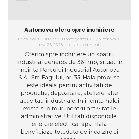
Autonova ofera spre inchiriere
News
,
News - OLD
,
Știri
,
Uncategorized
By
autonova
mai 26, 2026
Leave a comment
Oferim spre inchiriere un spatiu
industrial generos de 361 mp, situat in
incinta Parcului Industrial Autonova
S.A., Str. Fagului, nr. 35. Hala propusa
este ideala pentru activitati de
productie, depozitare, ateliere, alte
activitati industriale. In incinta halei
exista si birouri pentru activitatile
administrative. Utilitati disponibile:
energie electrica, apa. Hala
beneficiaza totodata de incalzire si