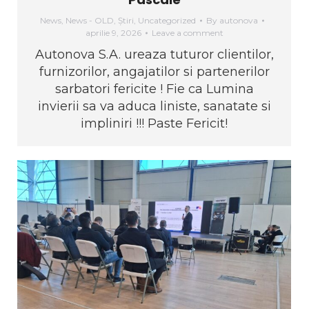
News
,
News - OLD
,
Știri
,
Uncategorized
By
autonova
aprilie 9, 2026
Leave a comment
Autonova S.A. ureaza tuturor clientilor,
furnizorilor, angajatilor si partenerilor
sarbatori fericite ! Fie ca Lumina
invierii sa va aduca liniste, sanatate si
impliniri !!! Paste Fericit!