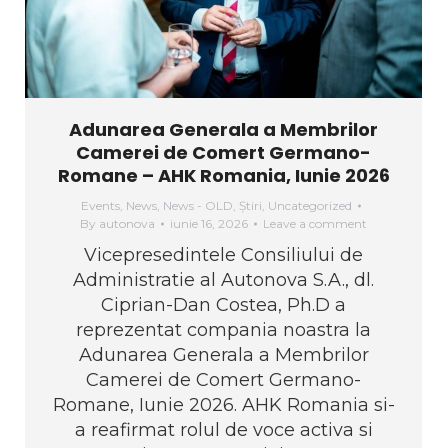
Adunarea Generala a Membrilor
Camerei de Comert Germano-
Romane – AHK Romania, Iunie 2026
Events
,
News
,
News - OLD
,
Știri
,
Uncategorized
By
autonova
iunie 16, 2026
Leave a comment
Vicepresedintele Consiliului de
Administratie al Autonova S.A., dl.
Ciprian-Dan Costea, Ph.D a
reprezentat compania noastra la
Adunarea Generala a Membrilor
Camerei de Comert Germano-
Romane, Iunie 2026. AHK Romania si-
a reafirmat rolul de voce activa si