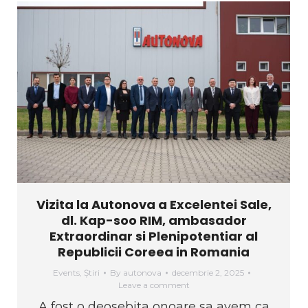
Vizita la Autonova a Excelentei Sale,
dl. Kap-soo RIM, ambasador
Extraordinar si Plenipotentiar al
Republicii Coreea in Romania
Events
,
Știri
By
autonova
decembrie 2, 2025
Leave a comment
A fost o deosebita onoare sa avem ca