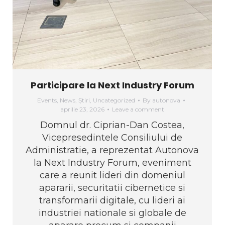
Participare la Next Industry Forum
Events
,
News
,
Știri
,
Uncategorized
By
autonova
aprilie 23, 2026
Leave a comment
Domnul dr. Ciprian-Dan Costea,
Vicepresedintele Consiliului de
Administratie, a reprezentat Autonova
la Next Industry Forum, eveniment
care a reunit lideri din domeniul
apararii, securitatii cibernetice si
transformarii digitale, cu lideri ai
industriei nationale si globale de