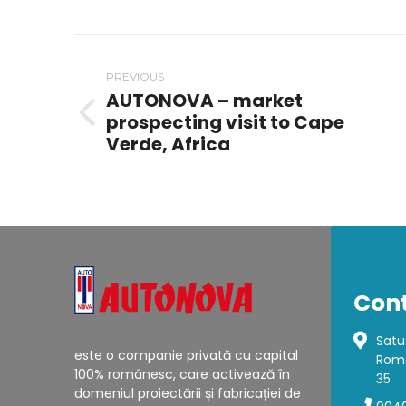
WhatsA
L
Post
PREVIOUS
navigation
AUTONOVA – market
prospecting visit to Cape
Previous
Verde, Africa
post:
Con
Satu
este o companie privată cu capital
Roma
100% românesc, care activează în
35
domeniul proiectării și fabricației de