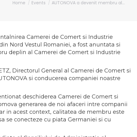
Home
Events
AUTONOVA a devenit membru al…
intalnirea Camerei de Comert si Industrie
n Nord Vestul Romaniei, a fost anuntata si
u deplin al Camerei de Comert si Industrie
ETZ, Directorul General al Camerei de Comert si
AUTONOVA si conducerea companiei noastre
mentionat deschiderea Camerei de Comert si
mova generarea de noi afaceri intre companii
r in acest context, calitatea de membru este
sa se conecteze cu piata Germaniei si cu