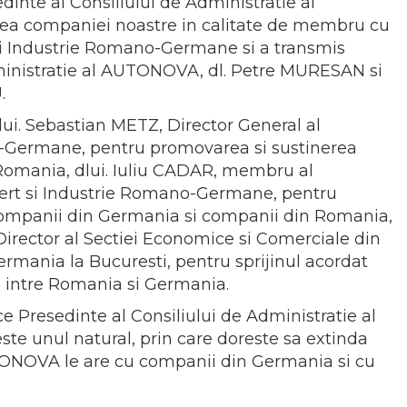
inte al Consiliului de Administratie al
a companiei noastre in calitate de membru cu
si Industrie Romano-Germane si a transmis
ministratie al AUTONOVA, dl. Petre MURESAN si
.
lui. Sebastian METZ, Director General al
-Germane, pentru promovarea si sustinerea
 Romania, dlui. Iuliu CADAR, membru al
ert si Industrie Romano-Germane, pentru
 companii din Germania si companii din Romania,
rector al Sectiei Economice si Comerciale din
rmania la Bucuresti, pentru sprijinul acordat
le intre Romania si Germania.
ce Presedinte al Consiliului de Administratie al
e unul natural, prin care doreste sa extinda
UTONOVA le are cu companii din Germania si cu