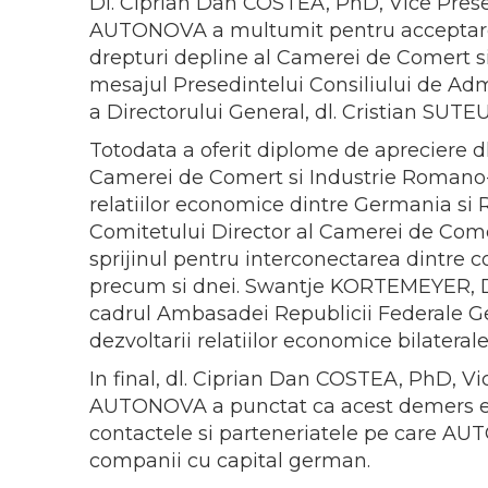
Dl. Ciprian Dan COSTEA, PhD, Vice Presed
AUTONOVA a multumit pentru acceptare
drepturi depline al Camerei de Comert 
mesajul Presedintelui Consiliului de Ad
a Directorului General, dl. Cristian SUTEU
Totodata a oferit diplome de apreciere d
Camerei de Comert si Industrie Romano
relatiilor economice dintre Germania si
Comitetului Director al Camerei de Com
sprijinul pentru interconectarea dintre
precum si dnei. Swantje KORTEMEYER, Di
cadrul Ambasadei Republicii Federale Ge
dezvoltarii relatiilor economice bilatera
In final, dl. Ciprian Dan COSTEA, PhD, Vi
AUTONOVA a punctat ca acest demers est
contactele si parteneriatele pe care A
companii cu capital german.