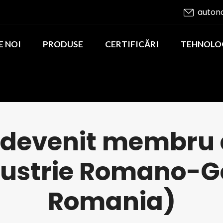
auton
E NOI
PRODUSE
CERTIFICĂRI
TEHNOLO
devenit membru a
ndustrie Romano-
Romania)
You are here: