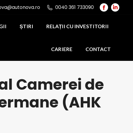
ova@autonova.ro
0040 361 733090
Facebook
Linked
page
page
GII
ȘTIRI
RELAȚII CU INVESTITORII
opens
opens
in
in
new
new
CARIERE
CONTACT
window
windo
l Camerei de
Germane (AHK