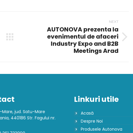
pp
inkedIn
Pinterest
Twitter
Facebook
NEXT
AUTONOVA prezenta la
evenimentul de afaceri
Next
Industry Expo and B2B
post:
Meetings Arad
tact
Linkuri utile
-Mare, jud. Satu-Mare
Acasă
nia, 440186 Str. Fagului nr.
Despre Noi
Produsele Autonova