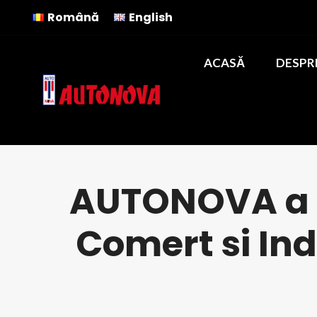
Română
English
ACASĂ
DESPR
AUTONOVA a 
Comert si I