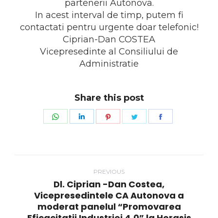
partenerii Autonova.
In acest interval de timp, putem fi
contactati pentru urgente doar telefonic!
Ciprian-Dan COSTEA
Vicepresedinte al Consiliului de
Administratie
Share this post
Share
Share
Share
Share
Share
on
on
on
on
on
WhatsApp
LinkedIn
Pinterest
Twitter
Facebook
Post
PREVIOUS
navigation
Dl. Ciprian -Dan Costea,
Vicepresedintele CA Autonova a
moderat panelul “Promovarea
Previous
Eficacitatii Industriei 4.0” la Horasis