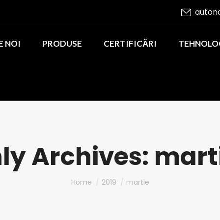
auton
E NOI
PRODUSE
CERTIFICĂRI
TEHNOLO
ly Archives:
marti
You are here:
Home
2019
martie