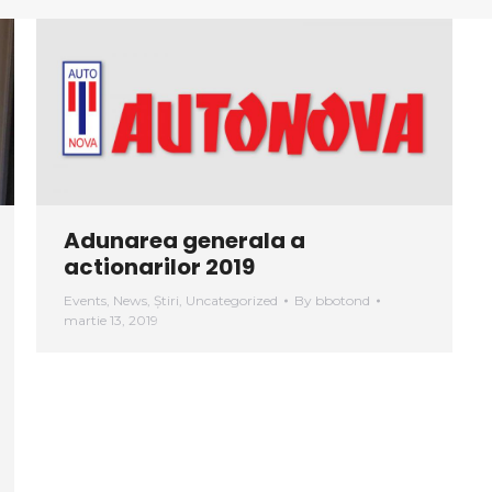
Adunarea generala a
actionarilor 2019
Events
,
News
,
Știri
,
Uncategorized
By
bbotond
martie 13, 2019