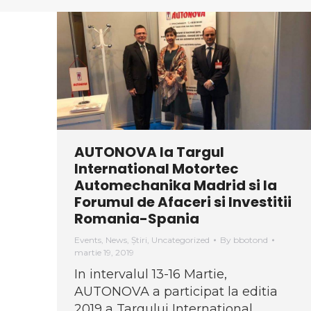
AUTONOVA la Targul
International Motortec
Automechanika Madrid si la
Forumul de Afaceri si Investitii
Romania-Spania
Events
,
News
,
Știri
,
Uncategorized
By
bbotond
martie 19, 2019
In intervalul 13-16 Martie,
AUTONOVA a participat la editia
2019 a Targului International